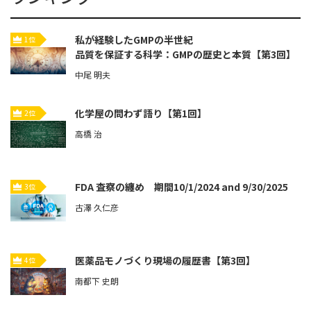
私が経験したGMPの半世紀
1位
品質を保証する科学：GMPの歴史と本質【第3回】
中尾 明夫
化学屋の問わず語り【第1回】
2位
高橋 治
FDA 査察の纏め 期間10/1/2024 and 9/30/2025
3位
古澤 久仁彦
医薬品モノづくり現場の履歴書【第3回】
4位
南都下 史朗