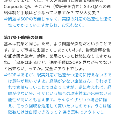
からですよね。では、その営業部門と製造販売業者の
Corporate QA、そこから（委託先を含む）Site QAへの連
絡体制と手順はどうなっていますか？ マジ大丈夫？
⇒問題はSOPの有無じゃなく、実際の対応の迅速性と適切
性にかかっていますからね、お忘れなく。
第17条 回収等の処理
基本は前条と同じ。ただ、より問題が深刻だということで
す。まして市場に出回ってしまっていれば、物流倉庫を含
む卸売販売業者、病院、薬局といった状態になりますから
ね。「SOPはあるけど、連絡手順はSOPを見ながらでない
と出来ない」ってか。完全にアウトでしょ。
⇒SOPはあるが、現実対応が迅速かつ適切に行えないので
は意味が無いですよ。経験が少ない企業さん、それはそ
れで素晴らしいことではありますが、逆に考えれば、経
験が少ない分、イザという場合の現実対応が出来ない可
能性が高いとも言えます。そんなイザという場合に備
え、モック回収を活用して貰いたいものです。うちは経
験数だけは自慢できるって？ 違う意味でアウトでし