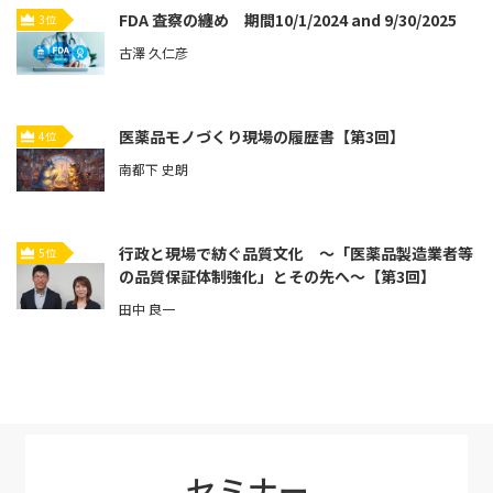
FDA 査察の纏め 期間10/1/2024 and 9/30/2025
3位
古澤 久仁彦
医薬品モノづくり現場の履歴書【第3回】
4位
南都下 史朗
行政と現場で紡ぐ品質文化 ～「医薬品製造業者等
5位
の品質保証体制強化」とその先へ～【第3回】
田中 良一
セミナー