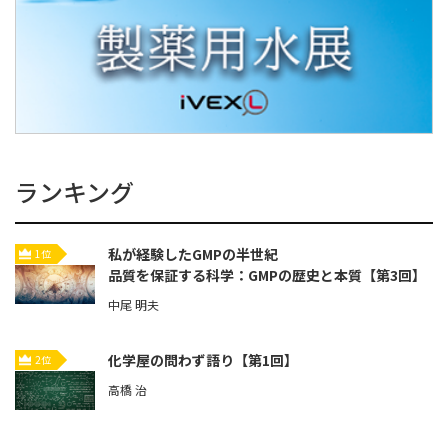
ランキング
私が経験したGMPの半世紀
1位
品質を保証する科学：GMPの歴史と本質【第3回】
中尾 明夫
化学屋の問わず語り【第1回】
2位
高橋 治