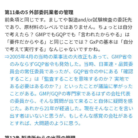
第11条の5 外部委託業者の管理
前条項と同じです。ましてや製造and/or試験検査の委託先
であり、原材料のレベルではありません。ちょっとは自分
で考えたら？ GMPでもGQPでも「言われたからやる」は
「要件だからやる」と同じことでは？ GxPの基本は「自分
で考えて実行する」なんじゃないですかね。
⇒2005年4月の当時の薬事法の大改正もあって、GMP省令
のみならずGQP省令も発効した。当時、日薬連・品質委
員会の常任委員であったが、GQP省令の中にある「確認
すること」は「監査することを意味するのか？ 実地で
ある必要はあるのか？」といったことが議論に挙がった
ことがある。GMP/GQPの専門家であるはずの会社代表
の委員から、そんな質問が出て来ること自体に疑問を感
じた。あれから21年が経過した。現在そんなことを言い
出す者はいないと思うが、もしそんな感覚の会社がある
とすれば、大問題のように思う。
第12条 製造所からの出荷の管理