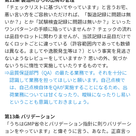
「チェックリストに基づいてやっています」と言うお宅、
悪い言い方をご容赦いただければ、「製造記録に問題は無
いか？」とか「試験検査記録に問題は無いか？」といった
ワンパターンの手順に陥っていませんか？ チェックの流れ
は品目やロットに関わりませんが、当該記録は品目だけで
なくロットごとに違っている（許容範囲内であっても数値
は異なる。ましてや逸脱発生等は？）という事実を見逃さ
ないようなレビューをしていますか？ 思いの外、気づか
ないうちに惰性で実施していたりするものです。
⇒品質保証部門（QA）の最たる業務です。それを十分に
認識して業務を担ってほしいと願います。自己点検で
は、自己点検自体をQAが実施することになるため、出
荷業務については甘くなったり、曖昧になったりし易い
ということも意識しておきましょう。
第13条 バリデーション
「うちはGMP省令とバリデーション指針に則りバリデーシ
ョンをやっています」と偉そうに言う、あなた。正直言っ