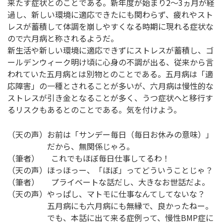
来たす症状とのことである。新年度が始まり2～3ヵ月が経
過し、新しい環境に適応できたにも関わらず、疲れやスト
レスが蓄積して体調を崩しやすくなる時期に現れる症状な
ので六月病と称されるようだ。
新生活や新しい環境に適応できずにストレスが蓄積し、ゴ
ールデンウィーク明け頃に心身の不調が出る、従来から言
われていた五月病とは別物とのことである。五月病は「適
応障害」の一種とされることが多いが、六月病は慢性的な
ストレスが引き金となることが多く、うつ症状へと移行す
るリスクもあるとのことである。気を付けよう。
（天の声）お前は「サンデー毎日（毎日お休みの意味）」
だから、無関係じゃろ。
（筆者） これでもほぼ毎日仕事してるわ！
（天の声）ほっほっー、「ほぼ」ってどういうことじゃ？
（筆者） プライベートな話だし、大きなお世話だよ。
（天の声）やっぱし、マトモに仕事なんてしてないな？
五月病にも六月病にも無縁で、良かったねー。
でも、本話に出て来る症例って、慢性BMP症に