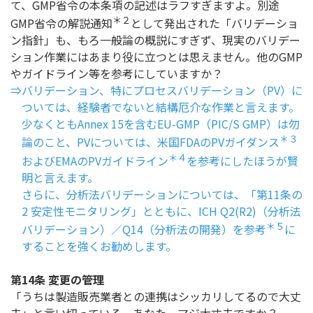
て、GMP省令の本条項の記述はラフすぎますよ。別途
＊２
GMP省令の解説通知
として発出された「バリデーショ
ン指針」も、もろ一般論の概説にすぎず、現実のバリデー
ション作業にはあまり役に立つとは思えません。他のGMP
やガイドライン等を参考にしていますか？
⇒バリデーション、特にプロセスバリデーション（PV）に
ついては、経験者でないと結構厄介な作業と言えます。
少なくともAnnex 15を含むEU-GMP（PIC/S GMP）は勿
＊３
論のこと、PVについては、米国FDAのPVガイダンス
＊４
およびEMAのPVガイドライン
を参考にしたほうが賢
明と言えます。
さらに、分析法バリデーションについては、「第11条の
2 安定性モニタリング」とともに、ICH Q2(R2)（分析法
＊５
バリデーション）／Q14（分析法の開発）を参考
に
することを強くお勧めします。
第14条 変更の管理
「うちは製造販売業者との連携はシッカリしてるので大丈