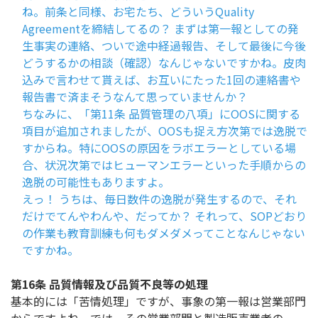
ね。前条と同様、お宅たち、どういうQuality
Agreementを締結してるの？ まずは第一報としての発
生事実の連絡、ついで途中経過報告、そして最後に今後
どうするかの相談（確認）なんじゃないですかね。皮肉
込みで言わせて貰えば、お互いにたった1回の連絡書や
報告書で済まそうなんて思っていませんか？
ちなみに、「第11条 品質管理の八項」にOOSに関する
項目が追加されましたが、OOSも捉え方次第では逸脱で
すからね。特にOOSの原因をラボエラーとしている場
合、状況次第ではヒューマンエラーといった手順からの
逸脱の可能性もありますよ。
えっ！ うちは、毎日数件の逸脱が発生するので、それ
だけでてんやわんや、だってか？ それって、SOPどおり
の作業も教育訓練も何もダメダメってことなんじゃない
ですかね。
第16条 品質情報及び品質不良等の処理
基本的には「苦情処理」ですが、事象の第一報は営業部門