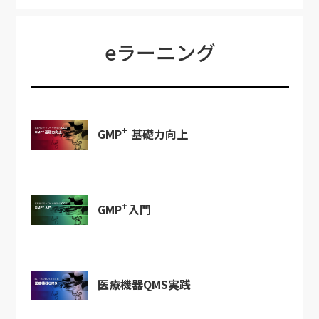
eラーニング
+
GMP
基礎力向上
+
GMP
入門
医療機器QMS実践