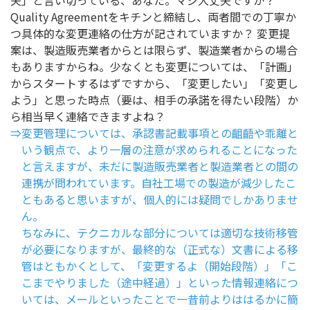
夫」と言い切っている、あなた。マジ大丈夫ですか？
Quality Agreementをキチンと締結し、両者間での丁寧か
つ具体的な変更連絡の仕方が記されていますか？ 変更提
案は、製造販売業者からとは限らず、製造業者からの場合
もありますからね。少なくとも変更については、「計画」
からスタートするはずですから、「変更したい」「変更し
よう」と思った時点（要は、相手の承諾を得たい段階）か
ら相当早く連絡できますよね？
⇒変更管理については、承認書記載事項との齟齬や乖離と
いう観点で、より一層の注意が求められることになった
と言えますが、未だに製造販売業者と製造業者との間の
連携が問われています。自社工場での製造が減少したこ
ともあると思いますが、個人的には疑問でしかありませ
ん。
ちなみに、テクニカルな部分については適切な技術移管
が必要になりますが、最終的な（正式な）文書による移
管はともかくとして、「変更するよ（開始段階）」「こ
こまでやりました（途中経過）」といった情報連絡につ
いては、メールといったことで一昔前よりははるかに簡