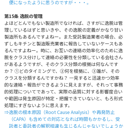
便になったように思うのですが・・・。
第15条 逸脱の管理
よほどとんでもない製造所でなければ、さすがに逸脱は管
理しているはずと思いきや、その逸脱の定義がかなり甘い
製造所もあるんですよねー。また受託製造業者の場合、必
ずしもキチンと製造販売業者に報告していないケースもあ
るんですよねー。時に、お互いの連絡の効率化のために逸
脱をクラス分けして連絡の必要性を分類している会社さん
があるようですが、そのクラス分類の根拠は何なんです
か？ ①どのタイミングで、②何を根拠に、③誰が、その
クラスを分類するんですかね？ 一見すると迅速かつ効率
的な連絡・報告ができるように見えますが、それって事務
的処理についてであって、実際の品質に対する影響度合い
や範囲は発生原因が特定・把握できていないと、もろ形式
処理にすぎないように思えます。
⇒逸脱の根本原因（Root Cause Analysis）や再発防止
（CAPA）も含めての対応となれば時間もかかるし、受
託者と委託者の解釈相違も生じるんじゃないでしょうか