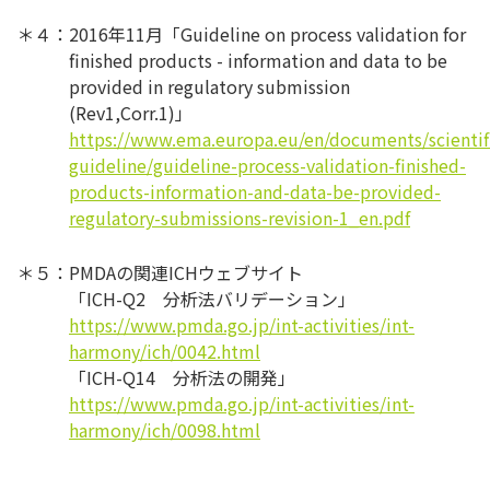
＊４：2016年11月「Guideline on process validation for
finished products - information and data to be
provided in regulatory submission
(Rev1,Corr.1)」
https://www.ema.europa.eu/en/documents/scientif
guideline/guideline-process-validation-finished-
products-information-and-data-be-provided-
regulatory-submissions-revision-1_en.pdf
＊５：PMDAの関連ICHウェブサイト
「ICH-Q2 分析法バリデーション」
https://www.pmda.go.jp/int-activities/int-
harmony/ich/0042.html
「ICH-Q14 分析法の開発」
https://www.pmda.go.jp/int-activities/int-
harmony/ich/0098.html