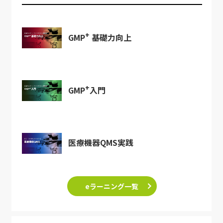
+
GMP
基礎力向上
+
GMP
入門
医療機器QMS実践
eラーニング一覧