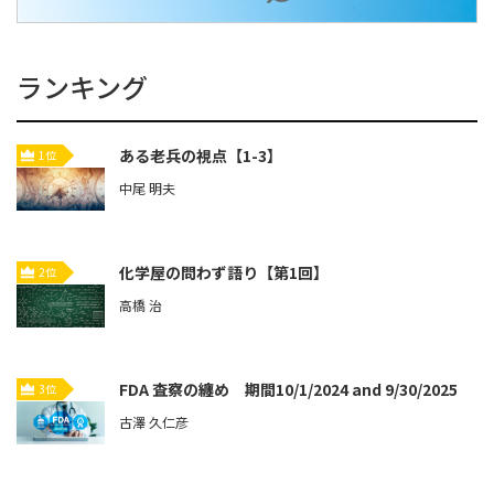
ランキング
ある老兵の視点【1-3】
1位
中尾 明夫
化学屋の問わず語り【第1回】
2位
高橋 治
FDA 査察の纏め 期間10/1/2024 and 9/30/2025
3位
古澤 久仁彦