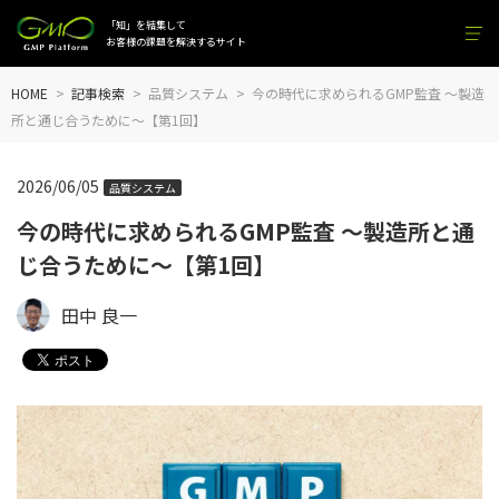
「知」を結集して
お客様の課題を解決するサイト
HOME
記事検索
品質システム
今の時代に求められるGMP監査 ～製造
所と通じ合うために～【第1回】
2026/06/05
品質システム
今の時代に求められるGMP監査 ～製造所と通
じ合うために～【第1回】
田中 良一