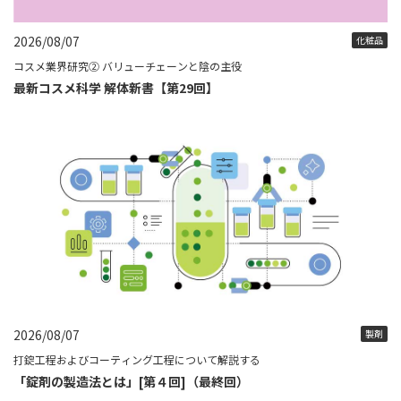
2026/08/07
化粧品
コスメ業界研究② バリューチェーンと陰の主役
最新コスメ科学 解体新書【第29回】
2026/08/07
製剤
打錠工程およびコーティング工程について解説する
「錠剤の製造法とは」[第４回]（最終回）