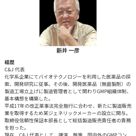
新井 一彦
経歴
C&J 代表
化学系企業にてバイオテクノロジーを利用した医薬品の探
索、開発研究に従事。その後、開発医薬品（無菌製剤）の
製造工場立上げに製造管理者として関わりGMP組織体制、
基本構想を構築した。
平成17年の改正薬事法完全施行に合わせ、新たに製造販売
業を取得するため某ジェネリックメーカーの設立に関与。
取締役信頼性保証本部長として総括製造販売責任者の責務
を担った。
現在、C&J 代表として、講演、執筆、国内外のGMPコン