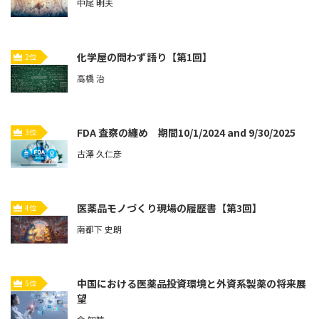
中尾 明夫
化学屋の問わず語り【第1回】
2位
高橋 治
FDA 査察の纏め 期間10/1/2024 and 9/30/2025
3位
古澤 久仁彦
医薬品モノづくり現場の履歴書【第3回】
4位
南都下 史朗
中国における医薬品投資環境と外資系製薬の将来展
5位
望