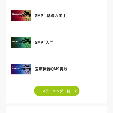
+
GMP
基礎力向上
+
GMP
入門
医療機器QMS実践
eラーニング一覧