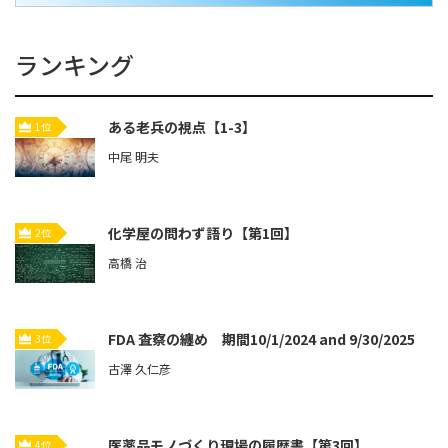
ランキング
ある老兵の視点【1-3】
1位
中尾 明夫
化学屋の問わず語り【第1回】
2位
高橋 治
FDA 査察の纏め 期間10/1/2024 and 9/30/2025
3位
古澤 久仁彦
医薬品モノづくり現場の履歴書【第3回】
4位