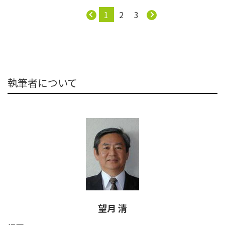
1
2
3
執筆者について
望月 清