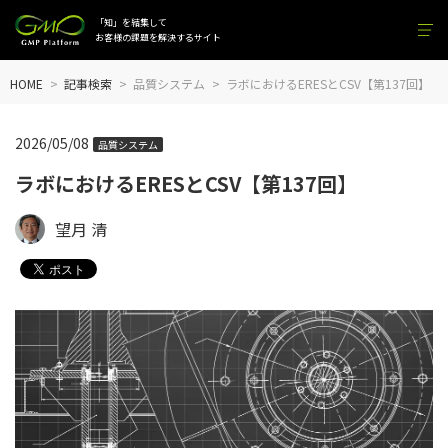
「知」を結集して
お客様の課題を解決するサイト
HOME
記事検索
品質システム
ラボにおけるERESとCSV【第137回】
2026/05/08
品質システム
ラボにおけるERESとCSV【第137回】
望月 清