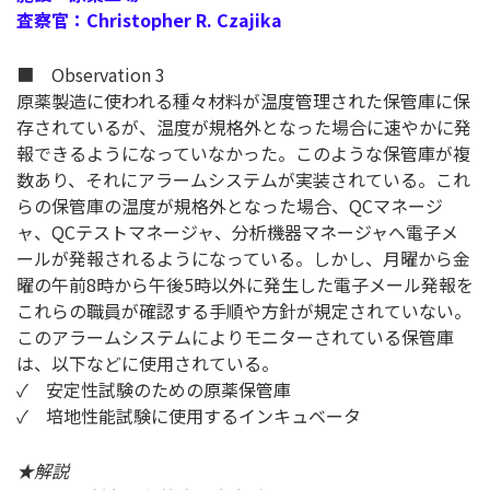
査察官：Christopher R. Czajika
■ Observation 3
原薬製造に使われる種々材料が温度管理された保管庫に保
存されているが、温度が規格外となった場合に速やかに発
報できるようになっていなかった。このような保管庫が複
数あり、それにアラームシステムが実装されている。これ
らの保管庫の温度が規格外となった場合、QCマネージ
ャ、QCテストマネージャ、分析機器マネージャへ電子メ
ールが発報されるようになっている。しかし、月曜から金
曜の午前8時から午後5時以外に発生した電子メール発報を
これらの職員が確認する手順や方針が規定されていない。
このアラームシステムによりモニターされている保管庫
は、以下などに使用されている。
✓ 安定性試験のための原薬保管庫
✓ 培地性能試験に使用するインキュベータ
★解説